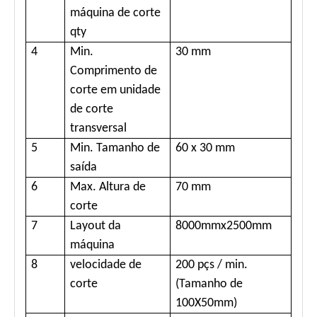
máquina de corte
qty
4
Min.
30 mm
Comprimento de
corte em unidade
de corte
transversal
5
Min. Tamanho de
60 x 30 mm
saída
6
Max. Altura de
70 mm
corte
7
Layout da
8000mmx2500mm
máquina
8
velocidade de
200 pçs / min.
corte
(Tamanho de
100X50mm)