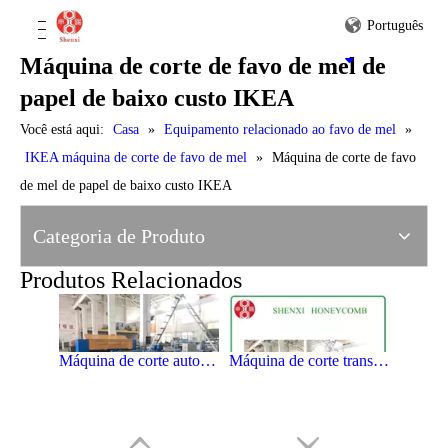
Português
Máquina de corte de favo de mel de
Peças Smal IKEA Honeycomb Paperboard Cutting Machine
Mini máquina de corte do cartão do favo de mel de IKEA
papel de baixo custo IKEA
Você está aqui:
Casa
»
Equipamento relacionado ao favo de mel
»
IKEA máquina de corte de favo de mel
»
Máquina de corte de favo
de mel de papel de baixo custo IKEA
IKEA Mini máquina de corte de cartão de favo de mel
Máquina de corte de cartão de alta velocidade IKEA Honeycomb
Categoria de Produto
Produtos Relacionados
Máquina de corte automática do cartão do favo de mel de IKEA
Máquina de corte transversal automática do favo de mel