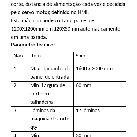
corte, distância de alimentação cada vez é decidida
pelo servo motor, definido no HMI.
Esta máquina pode cortar o painel de
1200X1200mm em 120X50mm automaticamente
em uma parada.
Parâmetro técnico:
Não.
Item
Spec.
1
Max. Tamanho do
1600 x 2000 mm
painel de entrada
2
Min. Largura de
60 mm
corte em
talhadeira
3
Lâminas da
17 lâminas
máquina de corte
qty
4
Min.
30 mm