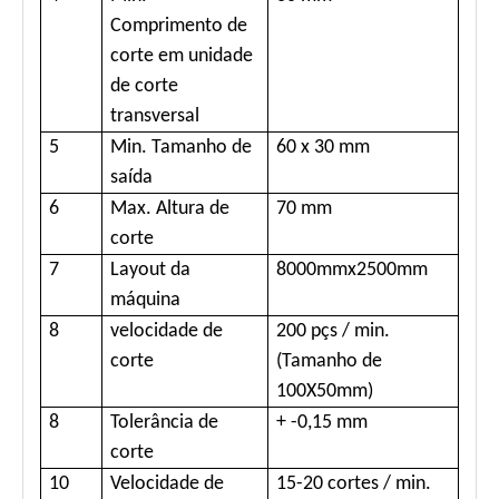
Comprimento de
corte em unidade
de corte
transversal
5
Min. Tamanho de
60 x 30 mm
saída
6
Max. Altura de
70 mm
corte
7
Layout da
8000mmx2500mm
máquina
8
velocidade de
200 pçs / min.
corte
(Tamanho de
100X50mm)
8
Tolerância de
+ -0,15 mm
corte
10
Velocidade de
15-20 cortes / min.