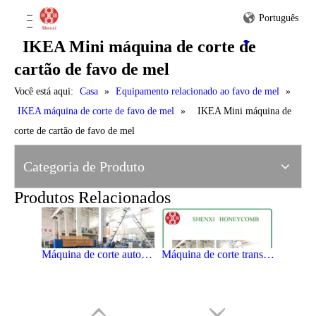
Português
IKEA Mini máquina de corte de
Peças Smal IKEA Honeycomb Paperboard Cutting Machine
Mini máquina de corte do cartão do favo de mel de IKEA
cartão de favo de mel
Você está aqui:
Casa
»
Equipamento relacionado ao favo de mel
»
IKEA máquina de corte de favo de mel
»
IKEA Mini máquina de
corte de cartão de favo de mel
Máquina de corte de favo de mel de papel de baixo custo IKEA
Máquina de corte de cartão de alta velocidade IKEA Honeycomb
Categoria de Produto
Produtos Relacionados
Máquina de corte automática do cartão do favo de mel de IKEA
Máquina de corte transversal automática do favo de mel