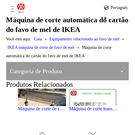
Português
Máquina de corte automática do cartão
Peças Smal IKEA Honeycomb Paperboard Cutting Machine
Mini máquina de corte do cartão do favo de mel de IKEA
do favo de mel de IKEA
Você está aqui:
Casa
»
Equipamento relacionado ao favo de mel
»
IKEA máquina de corte de favo de mel
»
Máquina de corte
automática do cartão do favo de mel de IKEA
IKEA Mini máquina de corte de cartão de favo de mel
Máquina de corte de favo de mel de papel de baixo custo IKEA
Categoria de Produto
Produtos Relacionados
Máquina de corte de cartão de alta velocidade IKEA Honeycomb
Máquina de corte transversal automática do favo de mel