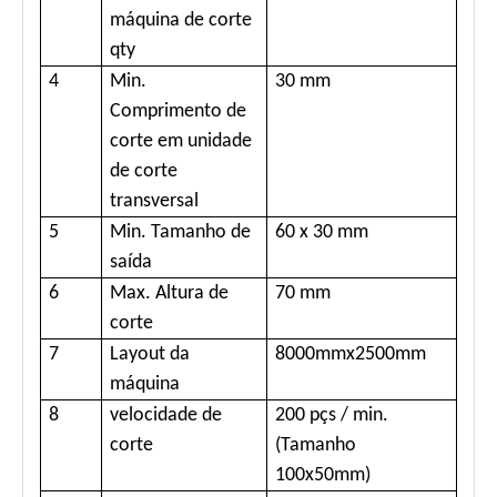
máquina de corte
qty
4
Min.
30 mm
Comprimento de
corte em unidade
de corte
transversal
5
Min. Tamanho de
60 x 30 mm
saída
6
Max. Altura de
70 mm
corte
7
Layout da
8000mmx2500mm
máquina
8
velocidade de
200 pçs / min.
corte
(Tamanho
100x50mm)