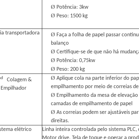
Ø
Potência: 3kw
Ø
Peso: 1500 kg
ia transportadora
Ø
Faça a folha de papel passar contin
balanço
Ø
Certifique-se de que não há mudança
Ø
Potência: 0,75kw
Ø
Peso: 200 kg
Ø
Aplique cola na parte inferior do pa
nd
Colagem &
empilhamento por meio de correias de
Empilhador
Ø
Empilhamento da mesa de elevação
camadas de empilhamento de papel
Ø
As correias podem ser ajustáveis ​​pa
direitas.
stema elétrico
Linha inteira controlada pelo sistema PLC
Motor drive. Tela de toque e operar a pro