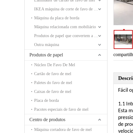
Laminador de cartão de favo de mel
IKEA máquina de corte de favo de mel
Máquina da placa de borda
Máquina relacionada com mobiliário
Produtos de papel que convertem a máquina
Outra máquina
compartil
Produtos de papel
Núcleo De Favo De Mel
Cartão de favo de mel
Máquina semiautomática do núcleo do papel do favo de mel da venda quente
Descr
Paletes do favo de mel
Fácil 
Caixas de favo de mel
Placa de borda
1.1 In
Pacotes especiais de favo de mel
Esta m
pressi
Centro de produtos
de pro
Máquina cortadora de favo de mel
veloci