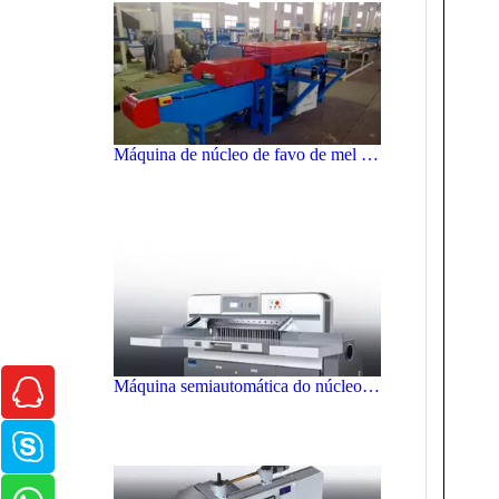
Máquina semiautomática do núcleo do favo de mel do papel de alta velocidade do CE
Máquina semiautomática do núcleo do favo de mel do papel profissional do CE