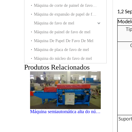
Máquina de núcleo de papel de favo de mel semi-automática de venda quente
Máquina de corte de painel de favo de mel
1,2 Sep
Máquina de expansão de papel de favo de mel
Model
Máquina de favo de mel
Ti
Máquina de painel de favo de mel
Máquina De Papel De Favo De Mel
Máquina de placa de favo de mel
Máquina do núcleo do favo de mel
Produtos Relacionados
Máquina semiautomática alta do núcleo do favo de mel do papel eficiente
Suport
Máquina de núcleo de favo de mel semiautomática de papel fácil de operar