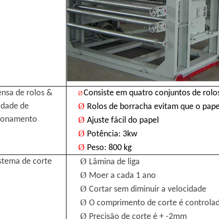
ensa de rolos &
Consiste em quatro conjuntos de rolo
Ø
Ø
idade de
Rolos de borracha evitam que o pap
ionamento
Ø
Ajuste fácil do papel
Ø
Potência: 3kw
Ø
Peso: 800 kg
Ø
stema de corte
Lâmina de liga
Ø
Moer a cada 1 ano
Ø
Cortar sem diminuir a velocidade
Ø
O comprimento de corte é controlad
Ø
Precisão de corte é + -2mm