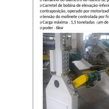
Tamanho do diâmetro do núcleo de
Ø
Carretel de bobina de elevação-inferi
Ø
contraposição, operado por motoriza
tensão do molinete controlada por fr
Ø
Carga máxima
1,5 toneladas
um de
Ø
：
（
poder
6kw
Ø
：