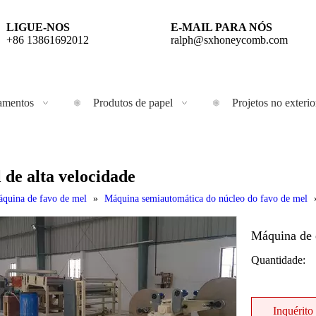
LIGUE-NOS
E-MAIL PARA NÓS
+86 13861692012
ralph@sxhoneycomb.com
amentos
Produtos de papel
Projetos no exterio
de alta velocidade
quina de favo de mel
»
Máquina semiautomática do núcleo do favo de mel
Máquina de 
Quantidade:
Inquérito