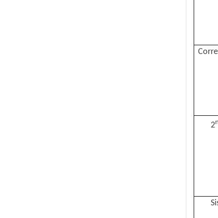
Máquina de Conexão de Papel Operável Fácil
Corre
2
Máquina de Conexão de Papel Profissional
Si