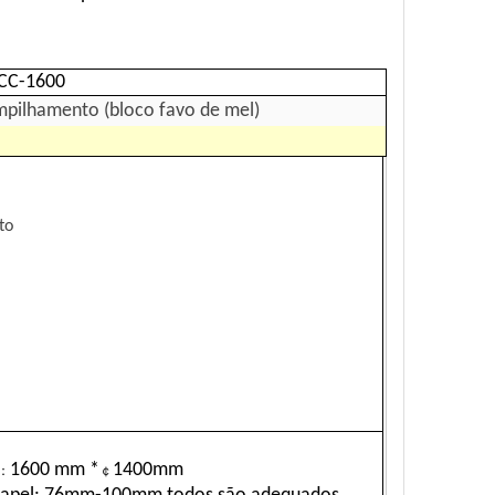
CC-1600
mpilhamento (bloco favo de mel)
to
1600 mm *
1400mm
：
￠