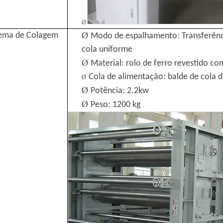
Ø
Ø
tema de Colagem
Modo de espalhamento: Transferênc
cola uniforme
Ø
Material: rolo de ferro revestido c
Cola de alimentação: balde de cola d
Ø
Ø
Potência: 2.2kw
Ø
Peso: 1200 kg