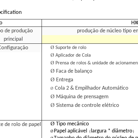
cification
o
HX
po de produção
produção de núcleo tipo e
principal
Ø
Configuração
Suporte de rolo
Ø
Aplicador de Cola
Ø
Prensa de rolos & unidade de acionamen
Ø
Faca de balanço
Ø
Entrega
Cola 2 & Empilhador Automático
Ø
Ø
Máquina de prensagem
Ø
Sistema de controle elétrico
Ø
Tipo mecânico
e de rolo de papel
Papel aplicável
largura * diâmetro
Ø
（
） 