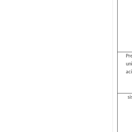
Máquina de guilhotina de papel de alta velocidade
Pr
un
ac
si
Máquina de Conexão de Papel de Alta Velocidade