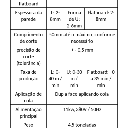
flatboard
Espessura da
L: 2-
Forma
Flatboard: 2-
parede
8mm
de U:
8mm
2-6mm
Comprimento
50mm até o máximo, conforme
de corte
necessário
precisão de
+ - 0,5 mm
corte
(tolerância)
Taxa de
L: 0-
U: 0-30
Flatboard:
0
produção
40 m /
m /
a 35 min /
min
min
min
Aplicação de
Dupla face aplicando cola
cola
Alimentação
11kw, 380V / 50Hz
principal
Peso
4,5 toneladas