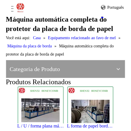
Máquina automática do protetor da placa de borda da forma de V
Máquina de protetor de placa de borda de múltiplos fuction
Português
Máquina automática completa do
protetor da placa de borda de papel
Você está aqui:
Casa
»
Equipamento relacionado ao favo de mel
»
Máquina da placa de borda
»
Máquina automática completa do
protetor da placa de borda de papel
Máquina de papel de borda múltipla fuction
Máquina de papel de bordo de borda de baixo custo
Categoria de Produto
Produtos Relacionados
L / U / forma plana máquina de protetor de placa de borda de papel
L forma de papel borda Board Protector Machine