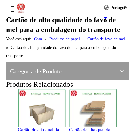
Hot Sale Honeycomb Paperboard para Display Stand
Cartão quente do favo de mel da venda para a cabine da exposição
Português
Cartão de alta qualidade do favo de
mel para a embalagem do transporte
Você está aqui:
Casa
»
Produtos de papel
»
Cartão de favo de mel
»
Cartão de alta qualidade do favo de mel para a embalagem do
transporte
Cartão de alta qualidade do favo de mel para a indústria têxtil
Cartão de favo de mel de menor custo para uso em móveis
Categoria de Produto
Produtos Relacionados
Cartão de alta qualidade do favo de mel para o produto da caixa
Cartão de alta qualidade do favo de mel para a embalagem da mobília