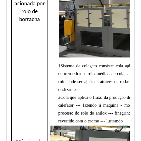
acionada por
rolo de
borracha
1
Sistema de colagem consiste: cola aplicand
espremedor
+ rolo médico de cola, a distân
rolo pode ser ajustada através de rodas manu
deslizantes.
2
Cola que aplica o fluxo da produção do rolo
calefator --- fazendo à máquina - moendo 
processo do rolo do anilox --- finegrinding --
revestido com o cromo --- lustrando