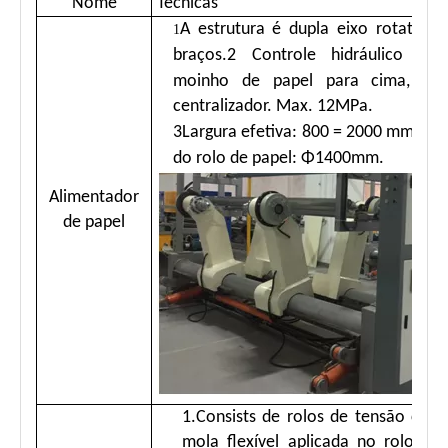
Nome
Técnicas
A estrutura é dupla eixo rotativo
1
braços.
2
Controle hidráulico pa
moinho de papel para cima, pa
centralizador. Max. 12MPa.
3
Largura efetiva: 800 = 2000 mm; ma
do rolo de papel: Φ1400mm.
Alimentador
de papel
1.Consists de rolos de tensão com
mola flexível aplicada no rolo par