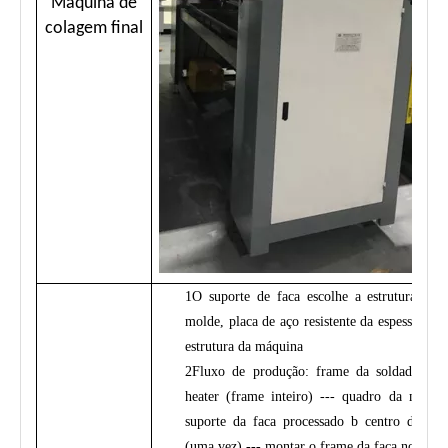
Máquina de
colagem final
1
O suporte de faca escolhe a estrutura dúti
molde, placa de aço resistente da espessura 
estrutura da máquina
2
Fluxo de produção: frame da soldadura - 
heater (frame inteiro) --- quadro da máqu
suporte da faca processado b centro da m
(uma vez) --- montar o frame da faca no fra