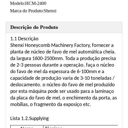
Modelo:
HCM-2400
Marca do Produto:
Shenxi
Descrição do Produto
Máquina Full-Automatic padrão do núcleo do favo de mel do CE para o uso da mobília
Máquina Full-Automatic de alta velocidade contínua do núcleo do favo de mel com certificado do CE
1.1 Descrição
Shenxi Honeycomb Machinery Factory, fornecer a
planta de núcleo de favo de mel automática cheia.
da largura 1600-2500mm. Toda a produção precisa
de 2-3 pessoas durante a operação. faça o núcleo
do favo de mel da espessura de 6-100mm e a
capacidade de produção varia de 3-10 toneladas /
Máquina semiautomática contínua econômica do núcleo do favo de mel para a pálete da porta
Máquina de núcleo de favo de mel totalmente automático de alta velocidade para IKEA
deslocamento. o núcleo do favo de mel produzido
por esta máquina pode ser usado para a laminaço
da placa do favo de mel, o enchimento da porta, as
mobílias, o fragmento da exposiço etc.
Lista 1.2.Supplying