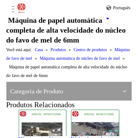
Português
Máquina de papel automática
completa de alta velocidade do núcleo
Máquina de papel automática contínua contínua do núcleo do favo de mel com CE
Máquina de papel automática completa nova do núcleo do favo de mel com CE
do favo de mel de 6mm
Você está aqui:
Casa
»
Produtos
»
Centro de produtos
»
Máquina
de favo de mel
»
Máquina automática de núcleo de favo de mel
»
Máquina de papel automática completa de alta velocidade do núcleo
do favo de mel de 6mm
Núcleo de favo de mel de papel automático completo com CE
Núcleo de favo de mel padrão automático completo que faz a máquina com CE
Categoria de Produto
Produtos Relacionados